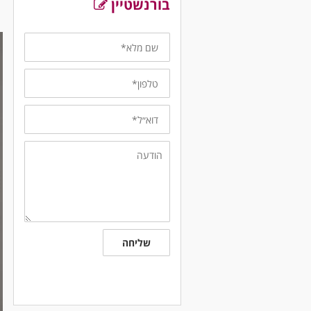
בורנשטיין
שם
מלא
טלפון
דוא״ל
הודעה
שליחה