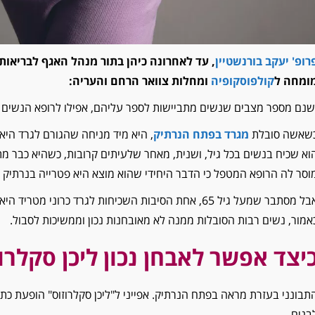
רופ' יעקב בורנשטיין
, עד לאחרונה כיהן בתור מנהל האגף לבריאות
ומחה ל
קולפוסקופיה
ומחלות צוואר הרחם והעריה:
שנם מספר מצבים שנשים מתביישות לספר עליהם, אפילו לרופא הנשים ש
שאשה סובלת
מגרד בפתח הנרתיק
, היא מיד מניחה שהגורם לגרד היא
וא שכיח בנשים בכל גיל, ושנית, מאחר שלעיתים קרובות, כשהיא כבר מ
וסר לה הרופא המטפל כי הדבר היחידי שהוא מוצא היא פטרייה בנרתיק
אבל מסתבר שמעל גיל 65, אחת הסיבות השכיחות לגרד כרוני מ
אמור, נשים רבות הסובלות ממנה לא מאובחנות נכון וממשיכות לסבול.
יצד אפשר לאבחן נכון ליכן סקלרו
תבונני בעזרת מראה בפתח הנרתיק. אפייני ל"ליכן סקלרוזוס" הופעת כ
בנים.