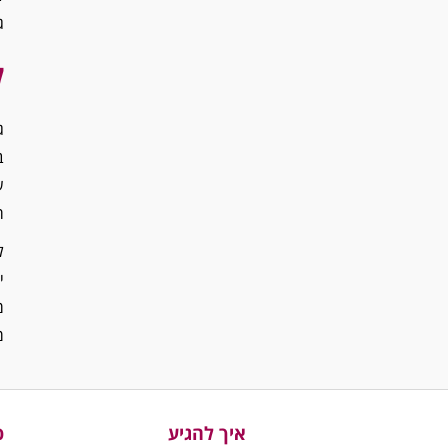
ג
ל
ג
ב
ש
ר
ל
י
מ
מ
איך להגיע
פ