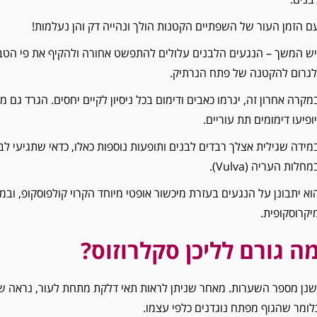
ם הזמן העור של השפתיים הקטנות הולך ונהייה דק והן נעלמות!
יש המשך – הנגעים הלבנים עלולים להתפשט אחורה ולהקיף את פי הטבע
לגרום להקטנה של פתח הנרתיק.
מקרה אחרון זה, יגרמו כאבים ודימום בכל ניסיון לקיים יחסים. הגרד גם 
יופיעו דימומים תת עוריים.
מידה שגילית אצלך רבדים לבנים ותופעות נוספות כאלו, כדאי שתגיעי ל
מחלות העריה (Vulva).
וא יתבונן על הנגעים בעזרת מיכשור אופטי מיוחד הקרוי קולפוסקופ, וב
יקרוסקופית.
ה גורם לליכן סקלרוזוס?
שנן מספר השערות. מאחר שניתן לראות תאי דלקת מתחת לעור, נראה שמ
לומר שהגוף מפתח נוגדנים כלפי עצמו.