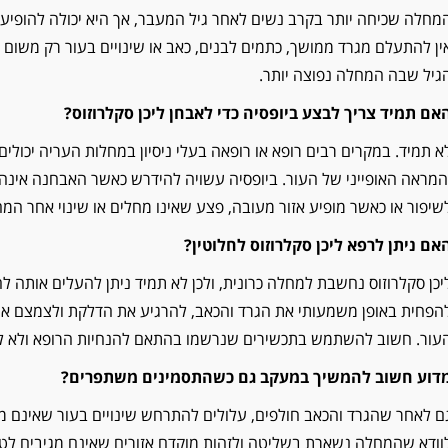
מחלה שכיחה יותר בקרב נשים לאחר גיל המעבר, אך היא יכולה להופיע ג
ין להתעלם מגרד ממושך, כתמים לבנים, כאב או שינויים בעור רק משו
גיל שבה המחלה נפוצה יותר.
אם תמיד צריך לבצע ביופסיה כדי לאבחן ליכן סקלרוזוס?
א תמיד. במקרים רבים רופא או רופאה בעלי ניסיון במחלות העריה יכולי
המראה האופייני של העור. ביופסיה עשויה להידרש כאשר האבחנה אינה 
שיפור או כאשר מופיע אזור מעובה, פצע שאינו מחלים או שינוי אחר המחי
אם ניתן לרפא ליכן סקלרוזוס לחלוטין?
יכן סקלרוזוס נחשבת למחלה כרונית, ולכן לא תמיד ניתן להעלים אותה לחל
הפחית באופן משמעותי את הגרד והכאב, להרגיע את הדלקת ולצמצם את 
עור. חשוב להשתמש בתכשירים שנרשמו בהתאם להנחיות הרופא ולא לה
דוע חשוב להמשיך במעקב גם כשהתסמינים משתפרים?
ם לאחר שהגרד והכאב חולפים, עלולים להתרחש שינויים בעור שאינם מ
וודא שהמחלה נשארת בשליטה ולזהות מוקדם אזורים שאינם מגיבים לטיפ