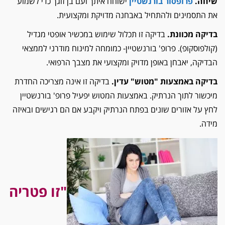
שיחה.
פרופסור בורנשטיין
ישוחח איתך ועם בן זוגך כדי לשמוע
את התסמינים ולהתחיל באבחנה מדויקת ומקצועית.
בדיקה מכוונת.
בדיקה זו תכלול שימוש במכשיר אופטי מגדיל
(קולפוסקופ). פרופ' בורנשטיין- כמומחה למינוח מודרני לממצאי
הבדיקה, יאבחן באופן מדויק ומקצועי את מצבך הרפואי.
בדיקה באמצעות "מטוש" עדין.
בדיקה זו אינה מצריכה​ החדרת
מיכשור לתוך הנרתיק. באמצעות המטוש יפעיל פרופ' בורנשטיין
לחץ על אזורים שונים בפתח הנרתיק ויקבע אם הם רגישים ובאיזה
מידה.
"זו פטריה